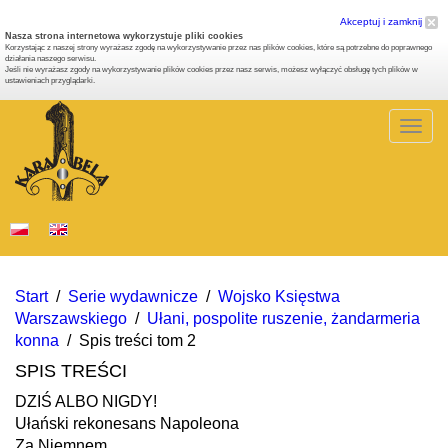
Akceptuj i zamknij
Nasza strona internetowa wykorzystuje pliki cookies
Korzystając z naszej strony wyrażasz zgodę na wykorzystywanie przez nas plików cookies, które są potrzebne do poprawnego
działania naszego serwisu.
Jeśli nie wyrażasz zgody na wykorzystywanie plików cookies przez nasz serwis, możesz wyłączyć obsługę tych plików w
ustawieniach przyglądarki.
Togg
navig
Start
/
Serie wydawnicze
/
Wojsko Księstwa
Warszawskiego
/
Ułani, pospolite ruszenie, żandarmeria
konna
/
Spis treści tom 2
SPIS TREŚCI
DZIŚ ALBO NIGDY!
Ułański rekonesans Napoleona
Za Niemnem