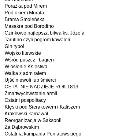
Porażka pod Mirem
Pod okiem Murata
Brama Smoleńska
Masakra pod Borodino
Czirikowo najlepsza bitwa ks. Józefa
Tarutino czyli pogrom kawalerii
Giń rybo!
Wojsko litewskie
Wśród puszcz i bagien
W osłonie Księstwa
Walka z admirałem
Ujść niewoli lub śmierci
OSTATNIE NADZIEJE ROK 1813
Zmartwychwstanie armii
Ostatni pospolitacy
Klęski pod Sierakowem i Kaliszem
Krakowski karnawał
Reorganizacja w Saksonii
Za Dąbrowskim
Ostatnia kampania Poniatowskiego