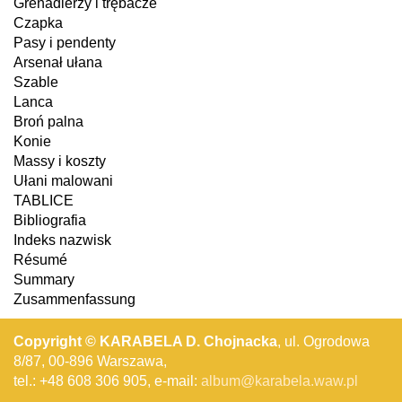
Grenadierzy i trębacze
Czapka
Pasy i pendenty
Arsenał ułana
Szable
Lanca
Broń palna
Konie
Massy i koszty
Ułani malowani
TABLICE
Bibliografia
Indeks nazwisk
Résumé
Summary
Zusammenfassung
Copyright © KARABELA D. Chojnacka
, ul. Ogrodowa
8/87, 00-896 Warszawa,
tel.: +48 608 306 905, e-mail:
album@karabela.waw.pl