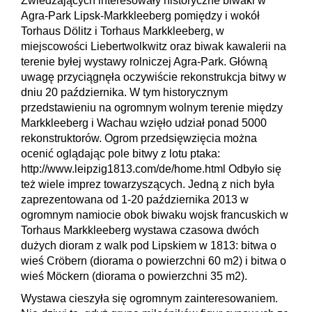
Zwiedzających interesowały historyczne biwaki w
Agra-Park Lipsk-Markkleeberg pomiędzy i wokół
Torhaus Dölitz i Torhaus Markkleeberg, w
miejscowości Liebertwolkwitz oraz biwak kawalerii na
terenie byłej wystawy rolniczej Agra-Park. Główną
uwagę przyciągnęła oczywiście rekonstrukcja bitwy w
dniu 20 października. W tym historycznym
przedstawieniu na ogromnym wolnym terenie między
Markkleeberg i Wachau wzięło udział ponad 5000
rekonstruktorów. Ogrom przedsięwzięcia można
ocenić oglądając pole bitwy z lotu ptaka:
http://www.leipzig1813.com/de/home.html Odbyło się
też wiele imprez towarzyszących. Jedną z nich była
zaprezentowana od 1-20 października 2013 w
ogromnym namiocie obok biwaku wojsk francuskich w
Torhaus Markkleeberg wystawa czasowa dwóch
dużych dioram z walk pod Lipskiem w 1813: bitwa o
wieś Cröbern (diorama o powierzchni 60 m2) i bitwa o
wieś Möckern (diorama o powierzchni 35 m2).
Wystawa cieszyła się ogromnym zainteresowaniem.