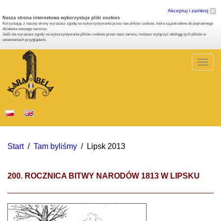
Akceptuj i zamknij
Nasza strona internetowa wykorzystuje pliki cookies
Korzystając z naszej strony wyrażasz zgodę na wykorzystywanie przez nas plików cookies, które są potrzebne do poprawnego
działania naszego serwisu.
Jeśli nie wyrażasz zgody na wykorzystywanie plików cookies przez nasz serwis, możesz wyłączyć obsługę tych plików w
ustawieniach przyglądarki.
Togg
navig
Start
/
Tam byliśmy
/
Lipsk 2013
200. ROCZNICA BITWY NARODÓW 1813 W LIPSKU