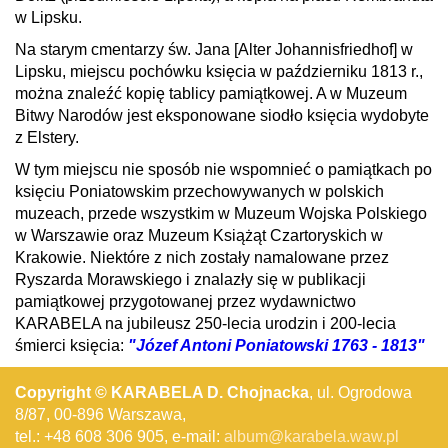
w Lipsku.
Na starym cmentarzy św. Jana [Alter Johannisfriedhof] w
Lipsku, miejscu pochówku księcia w październiku 1813 r.,
można znaleźć kopię tablicy pamiątkowej. A w Muzeum
Bitwy Narodów jest eksponowane siodło księcia wydobyte
z Elstery.
W tym miejscu nie sposób nie wspomnieć o pamiątkach po
księciu Poniatowskim przechowywanych w polskich
muzeach, przede wszystkim w Muzeum Wojska Polskiego
w Warszawie oraz Muzeum Książąt Czartoryskich w
Krakowie. Niektóre z nich zostały namalowane przez
Ryszarda Morawskiego i znalazły się w publikacji
pamiątkowej przygotowanej przez wydawnictwo
KARABELA na jubileusz 250-lecia urodzin i 200-lecia
śmierci księcia:
"Józef Antoni Poniatowski 1763 - 1813"
Copyright © KARABELA D. Chojnacka
, ul. Ogrodowa
8/87, 00-896 Warszawa,
tel.: +48 608 306 905, e-mail:
album@karabela.waw.pl