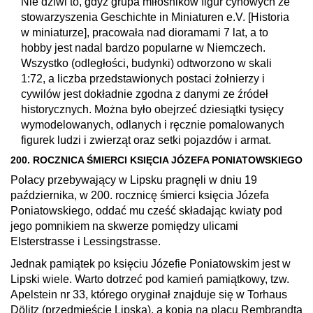
Nie dziwi to, gdyż grupa miłośników figur cynowych ze
stowarzyszenia Geschichte in Miniaturen e.V. [Historia
w miniaturze], pracowała nad dioramami 7 lat, a to
hobby jest nadal bardzo popularne w Niemczech.
Wszystko (odległości, budynki) odtworzono w skali
1:72, a liczba przedstawionych postaci żołnierzy i
cywilów jest dokładnie zgodna z danymi ze źródeł
historycznych. Można było obejrzeć dziesiątki tysięcy
wymodelowanych, odlanych i ręcznie pomalowanych
figurek ludzi i zwierząt oraz setki pojazdów i armat.
200. ROCZNICA ŚMIERCI KSIĘCIA JÓZEFA PONIATOWSKIEGO
Polacy przebywający w Lipsku pragnęli w dniu 19
października, w 200. rocznicę śmierci księcia Józefa
Poniatowskiego, oddać mu cześć składając kwiaty pod
jego pomnikiem na skwerze pomiędzy ulicami
Elsterstrasse i Lessingstrasse.
Jednak pamiątek po księciu Józefie Poniatowskim jest w
Lipski wiele. Warto dotrzeć pod kamień pamiątkowy, tzw.
Apelstein nr 33, którego oryginał znajduje się w Torhaus
Dölitz (przedmieście Lipska), a kopia na placu Rembrandta