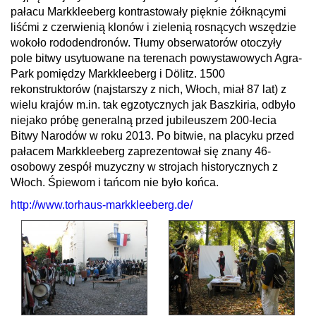
pałacu Markkleeberg kontrastowały pięknie żółknącymi
liśćmi z czerwienią klonów i zielenią rosnących wszędzie
wokoło rododendronów. Tłumy obserwatorów otoczyły
pole bitwy usytuowane na terenach powystawowych Agra-
Park pomiędzy Markkleeberg i Dölitz. 1500
rekonstruktorów (najstarszy z nich, Włoch, miał 87 lat) z
wielu krajów m.in. tak egzotycznych jak Baszkiria, odbyło
niejako próbę generalną przed jubileuszem 200-lecia
Bitwy Narodów w roku 2013. Po bitwie, na placyku przed
pałacem Markkleeberg zaprezentował się znany 46-
osobowy zespół muzyczny w strojach historycznych z
Włoch. Śpiewom i tańcom nie było końca.
http://www.torhaus-markkleeberg.de/