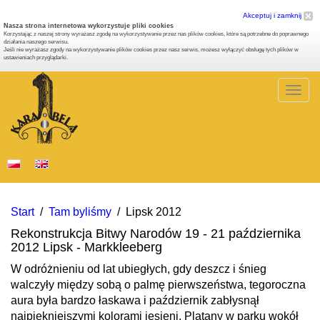
Akceptuj i zamknij
Nasza strona internetowa wykorzystuje pliki cookies
Korzystając z naszej strony wyrażasz zgodę na wykorzystywanie przez nas plików cookies, które są potrzebne do poprawnego
działania naszego serwisu.
Jeśli nie wyrażasz zgody na wykorzystywanie plików cookies przez nasz serwis, możesz wyłączyć obsługę tych plików w
ustawieniach przyglądarki.
Togg
navig
Start
/
Tam byliśmy
/
Lipsk 2012
Rekonstrukcja Bitwy Narodów 19 - 21 października
2012 Lipsk - Markkleeberg
W odróżnieniu od lat ubiegłych, gdy deszcz i śnieg
walczyły między sobą o palmę pierwszeństwa, tegoroczna
aura była bardzo łaskawa i październik zabłysnął
najpiękniejszymi kolorami jesieni. Platany w parku wokół