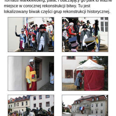
Torhaus Markkleeberg, pałac i otaczający go park to ważne
miejsce w corocznej rekonstrukcji bitwy. Tu jest
lokalizowany biwak części grup rekonstrukcji historycznej.