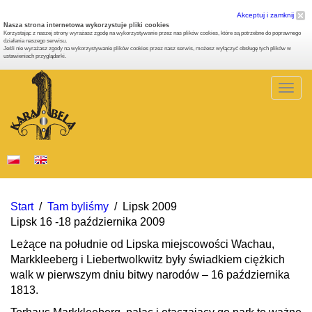
Akceptuj i zamknij
Nasza strona internetowa wykorzystuje pliki cookies
Korzystając z naszej strony wyrażasz zgodę na wykorzystywanie przez nas plików cookies, które są potrzebne do poprawnego
działania naszego serwisu.
Jeśli nie wyrażasz zgody na wykorzystywanie plików cookies przez nasz serwis, możesz wyłączyć obsługę tych plików w
ustawieniach przyglądarki.
Togg
navig
Start
/
Tam byliśmy
/
Lipsk 2009
Lipsk 16 -18 października 2009
Leżące na południe od Lipska miejscowości Wachau,
Markkleeberg i Liebertwolkwitz były świadkiem ciężkich
walk w pierwszym dniu bitwy narodów – 16 października
1813.