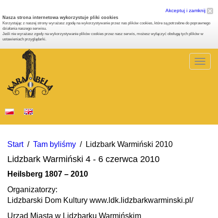
Akceptuj i zamknij
Nasza strona internetowa wykorzystuje pliki cookies
Korzystając z naszej strony wyrażasz zgodę na wykorzystywanie przez nas plików cookies, które są potrzebne do poprawnego
działania naszego serwisu.
Jeśli nie wyrażasz zgody na wykorzystywanie plików cookies przez nasz serwis, możesz wyłączyć obsługę tych plików w
ustawieniach przyglądarki.
Togg
navig
Start
/
Tam byliśmy
/
Lidzbark Warmiński 2010
Lidzbark Warmiński 4 - 6 czerwca 2010
Heilsberg 1807 – 2010
Organizatorzy:
Lidzbarski Dom Kultury www.ldk.lidzbarkwarminski.pl/
Urząd Miasta w Lidzbarku Warmińskim