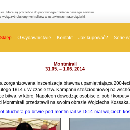
ies, które są potrzebne do poprawnego działania naszego serwisu.
 wyłączyć obsługę tych plików w ustawieniach przyglądarki.
Sklep
O wydawnictwie
Kontakt
Jak kupować?
Serie 
Montmirail
31.05. – 1.06. 2014
ła zorganizowana inscenizacja bitewna upamiętniająca 200-leci
utego 1814 r. W czasie tzw. Kampanii sześciodniowej na wschó
e bitwa, w której Napoleon dowodząc osobiście, pobił korpusy 
 Montmirail przedstawił na swoim obrazie Wojciecha Kossaka.
t-bluchera-po-bitwie-pod-montmirail-w-1814-mal-wojciech-ko