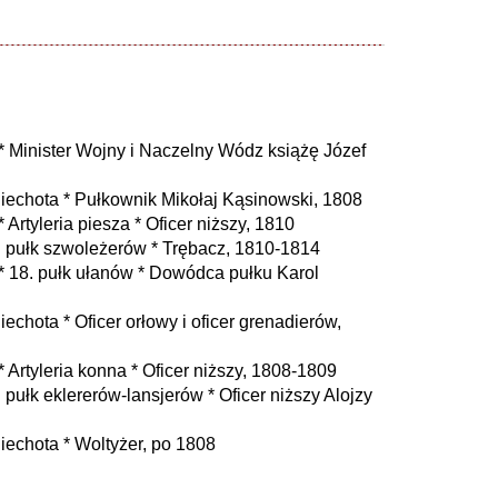
 Minister Wojny i Naczelny Wódz książę Józef
iechota * Pułkownik Mikołaj Kąsinowski, 1808
rtyleria piesza * Oficer niższy, 1810
 pułk szwoleżerów * Trębacz, 1810-1814
 18. pułk ułanów * Dowódca pułku Karol
chota * Oficer orłowy i oficer grenadierów,
Artyleria konna * Oficer niższy, 1808-1809
pułk eklererów-lansjerów * Oficer niższy Alojzy
echota * Woltyżer, po 1808