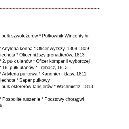
 pułk szwoleżerów * Pułkownik Wincenty hr.
Artyleria konna * Oficer wyższy, 1808-1809
echota * Oficer niższy grenadierów, 1813
2. pułk ułanów * Oficer kompanii wyborczej
 18. pułk ułanów * Trębacz, 1813
Artyleria pułkowa * Kanonier I klasy, 1811
iechota * Saper pułkowy
pułk eklererów-lansjerów * Wachmistrz, 1813-
 Pospolite ruszenie * Pocztowy chorągwi
06