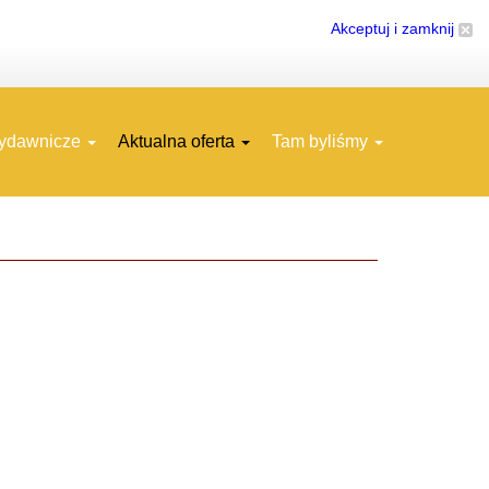
Akceptuj i zamknij
wydawnicze
Aktualna oferta
Tam byliśmy