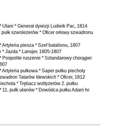
 Ułani * Generał dywizji Ludwik Pac, 1814
 pułk szwoleżerów * Oficer orłowy szwadronu
Artyleria piesza * Szef batalionu, 1807
 * Jazda * Lansjer, 1805-1807
 Pospolite ruszenie * Sztandarowy chorągwi
1807
Artyleria pułkowa * Saper pułku piechoty
adron Tatarów litewskich * Oficer, 1812
echota * Trębacz woltyżerów 2. pułku
 11. pułk ułanów * Dowódca pułku Adam hr.