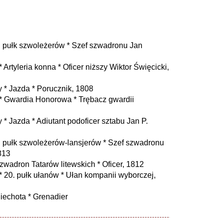
 pułk szwoleżerów * Szef szwadronu Jan
rtyleria konna * Oficer niższy Wiktor Święcicki,
 * Jazda * Porucznik, 1808
 Gwardia Honorowa * Trębacz gwardii
* Jazda * Adiutant podoficer sztabu Jan P.
 pułk szwoleżerów-lansjerów * Szef szwadronu
813
adron Tatarów litewskich * Oficer, 1812
 20. pułk ułanów * Ułan kompanii wyborczej,
iechota * Grenadier