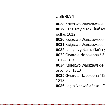
:: SERIA 4
0028
Księstwo Warszawskie * 
0029
Lansjerzy Nadwiślańscy 
pułku, 1812
0030
Księstwo Warszawskie * 
0031
Księstwo Warszawskie *
0032
Lansjerzy Nadwiślańscy
0033
Gwardia Napoleona * 3. 
1812-1813
0034
Księstwo Warszawskie *
arsenału, 1810
0035
Gwardia Napoleona * Bat
1813
0036
Legia Nadwiślańska * Pi