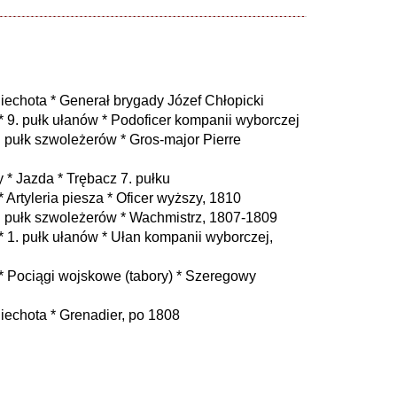
echota * Generał brygady Józef Chłopicki
9. pułk ułanów * Podoficer kompanii wyborczej
 pułk szwoleżerów * Gros-major Pierre
* Jazda * Trębacz 7. pułku
Artyleria piesza * Oficer wyższy, 1810
 pułk szwoleżerów * Wachmistrz, 1807-1809
1. pułk ułanów * Ułan kompanii wyborczej,
 Pociągi wojskowe (tabory) * Szeregowy
echota * Grenadier, po 1808