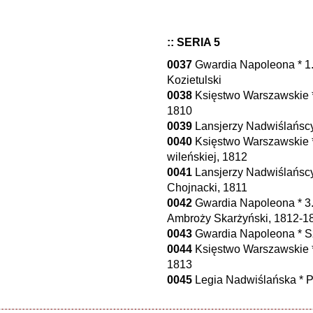
:: SERIA 5
0037
Gwardia Napoleona * 1.
Kozietulski
0038
Księstwo Warszawskie * A
1810
0039
Lansjerzy Nadwiślańscy
0040
Księstwo Warszawskie *
wileńskiej, 1812
0041
Lansjerzy Nadwiślańscy 
Chojnacki, 1811
0042
Gwardia Napoleona * 3.
Ambroży Skarżyński, 1812-1
0043
Gwardia Napoleona * Szw
0044
Księstwo Warszawskie *
1813
0045
Legia Nadwiślańska * P