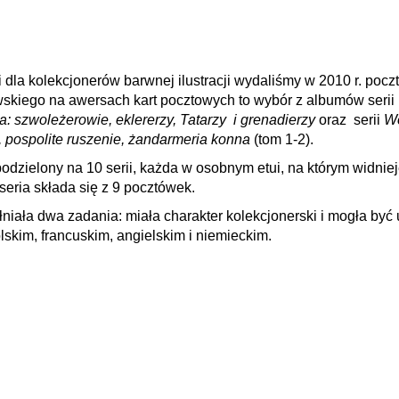
 i dla kolekcjonerów barwnej ilustracji wydaliśmy w 2010 r. 
wskiego na awersach kart pocztowych to wybór z albumów serii
: szwoleżerowie, eklererzy, Tatarzy
i grenadierzy
oraz
serii
Wo
 pospolite ruszenie, żandarmeria konna
(tom 1-2).
podzielony na 10 serii, każda w osobnym etui, na którym widniej
seria składa się z 9 pocztówek.
łniała dwa zadania: miała charakter kolekcjonerski i mogła być
lskim, francuskim, angielskim i niemieckim.