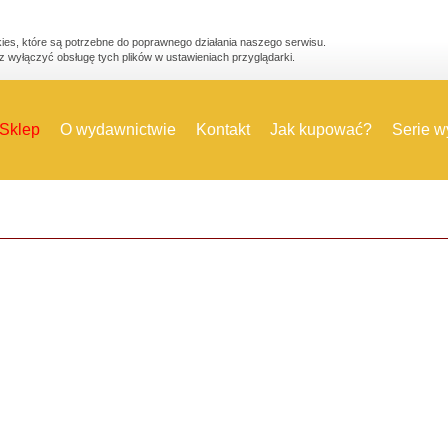
ies, które są potrzebne do poprawnego działania naszego serwisu.
 wyłączyć obsługę tych plików w ustawieniach przyglądarki.
Sklep
O wydawnictwie
Kontakt
Jak kupować?
Serie 
lski 1797-1815 część 1